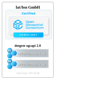
lat/lon GmbH
deegree ogcapi 2.0
Valid Until: 2027-05-09